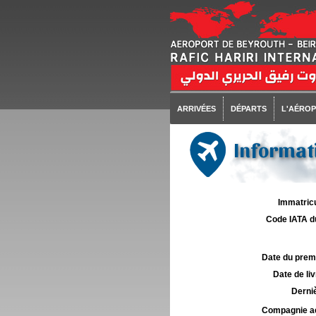
ARRIVÉES
DÉPARTS
L'AÉRO
Informati
Immatricu
Code IATA d
Date du premie
Date de liv
Derniè
Compagnie aé