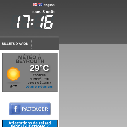
english
sam. 8 août
BILLETS D'AVION
MÉTÉO À
BEYROUTH
29°C
Ensoleillé
Humidité: 73%
Vent: SW à 19km/h
84°F
Détail et prévisions
Attestations de retard