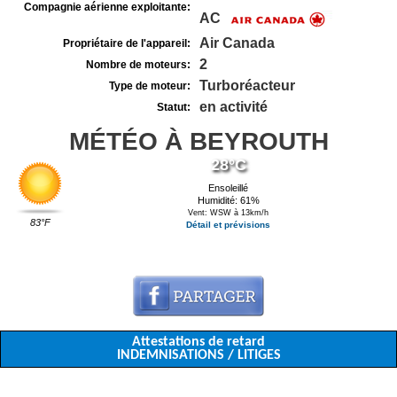
Compagnie aérienne exploitante:
AC
Air Canada
Propriétaire de l'appareil:
2
Nombre de moteurs:
Turboréacteur
Type de moteur:
en activité
Statut:
MÉTÉO À BEYROUTH
28°C
Ensoleillé
Humidité: 61%
Vent: WSW à 13km/h
83°F
Détail et prévisions
Attestations de retard
INDEMNISATIONS / LITIGES