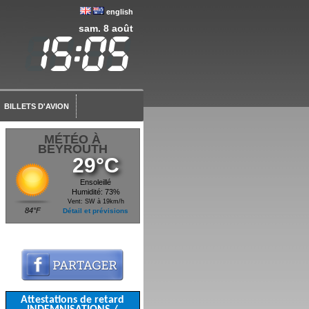
english
sam. 8 août
BILLETS D'AVION
MÉTÉO À
BEYROUTH
29°C
Ensoleillé
Humidité: 73%
Vent: SW à 19km/h
84°F
Détail et prévisions
Attestations de retard