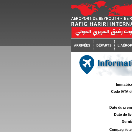
ARRIVÉES
DÉPARTS
L'AÉRO
Informati
Immatricu
Code IATA d
Date du premie
Date de liv
Derniè
Compagnie aé