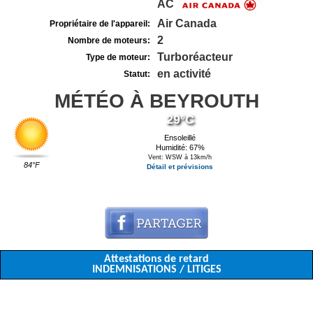
AC
Air Canada
Propriétaire de l'appareil:
2
Nombre de moteurs:
Turboréacteur
Type de moteur:
en activité
Statut:
MÉTÉO À BEYROUTH
29°C
Ensoleillé
Humidité: 67%
Vent: WSW à 13km/h
84°F
Détail et prévisions
Attestations de retard
INDEMNISATIONS / LITIGES