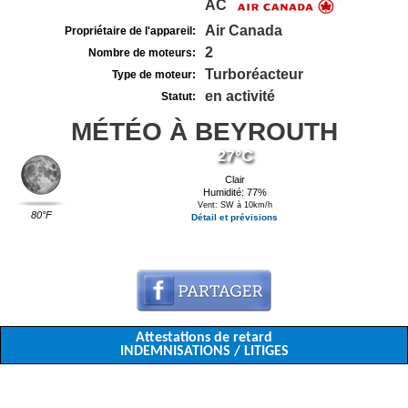
AC
Air Canada
Propriétaire de l'appareil:
2
Nombre de moteurs:
Turboréacteur
Type de moteur:
en activité
Statut:
MÉTÉO À BEYROUTH
27°C
Clair
Humidité: 77%
Vent: SW à 10km/h
80°F
Détail et prévisions
Attestations de retard
INDEMNISATIONS / LITIGES