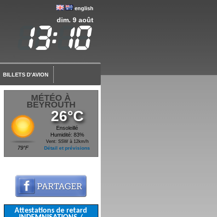
english
dim. 9 août
BILLETS D'AVION
MÉTÉO À
BEYROUTH
26°C
Ensoleillé
Humidité: 83%
Vent: SSW à 12km/h
79°F
Détail et prévisions
Attestations de retard