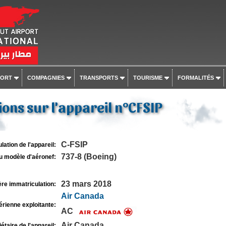
PORT
COMPAGNIES
TRANSPORTS
TOURISME
FORMALITÉS
ons sur l'appareil n°CFSIP
C-FSIP
lation de l'appareil:
737-8 (Boeing)
u modèle d'aéronef:
23 mars 2018
re immatriculation:
Air Canada
rienne exploitante:
AC
Air Canada
étaire de l'appareil: