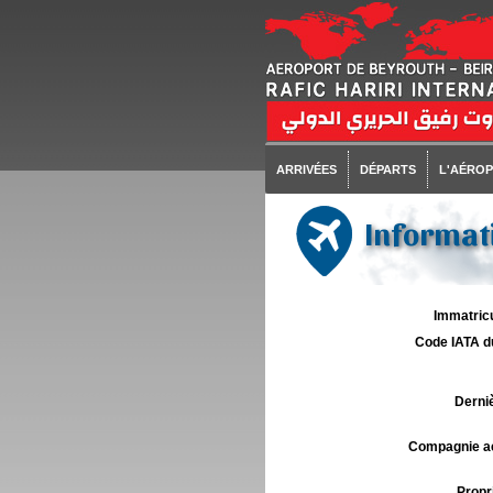
ARRIVÉES
DÉPARTS
L'AÉRO
Informati
Immatricu
Code IATA d
Derniè
Compagnie aé
Propri