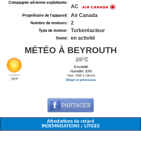
Compagnie aérienne exploitante:
AC
Air Canada
Propriétaire de l'appareil:
2
Nombre de moteurs:
Turboréacteur
Type de moteur:
en activité
Statut:
MÉTÉO À BEYROUTH
26°C
Ensoleillé
Humidité: 83%
Vent: SSW à 12km/h
79°F
Détail et prévisions
Attestations de retard
INDEMNISATIONS / LITIGES