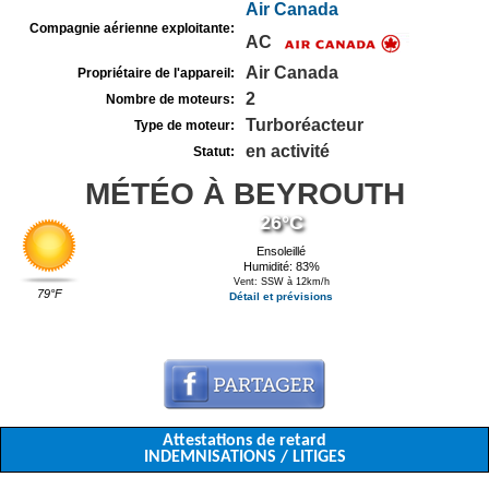
Air Canada
Compagnie aérienne exploitante:
AC
Air Canada
Propriétaire de l'appareil:
2
Nombre de moteurs:
Turboréacteur
Type de moteur:
en activité
Statut:
MÉTÉO À BEYROUTH
26°C
Ensoleillé
Humidité: 83%
Vent: SSW à 12km/h
79°F
Détail et prévisions
Attestations de retard
INDEMNISATIONS / LITIGES