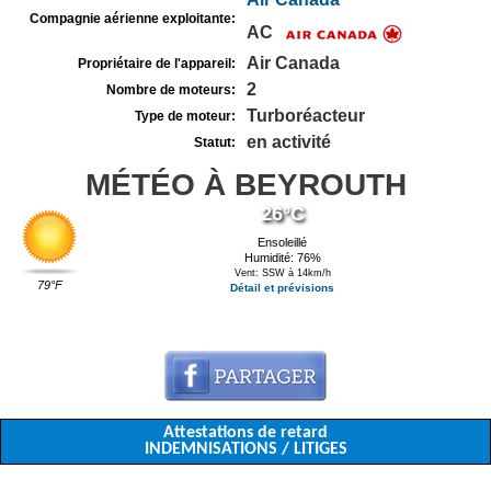
Compagnie aérienne exploitante:
AC
Air Canada
Propriétaire de l'appareil:
2
Nombre de moteurs:
Turboréacteur
Type de moteur:
en activité
Statut:
MÉTÉO À BEYROUTH
26°C
Ensoleillé
Humidité: 76%
Vent: SSW à 14km/h
79°F
Détail et prévisions
Attestations de retard
INDEMNISATIONS / LITIGES