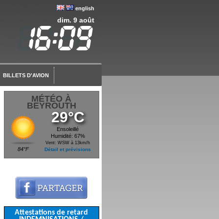
english
dim. 9 août
BILLETS D'AVION
MÉTÉO À
BEYROUTH
29°C
Ensoleillé
Humidité: 67%
Vent: WSW à 13km/h
84°F
Détail et prévisions
Attestations de retard