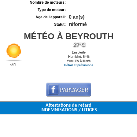
Nombre de moteurs:
Type de moteur:
0 an(s)
Age de l'appareil:
réformé
Statut:
MÉTÉO À BEYROUTH
27°C
Ensoleillé
Humidité: 64%
Vent: SW à 5km/h
80°F
Détail et prévisions
Attestations de retard
INDEMNISATIONS / LITIGES