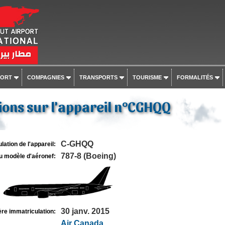
PORT
COMPAGNIES
TRANSPORTS
TOURISME
FORMALITÉS
ions sur l'appareil n°CGHQQ
C-GHQQ
lation de l'appareil:
787-8 (Boeing)
u modèle d'aéronef:
30 janv. 2015
re immatriculation:
Air Canada