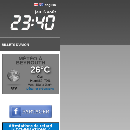
english
jeu. 6 août
BILLETS D'AVION
MÉTÉO À
BEYROUTH
26°C
Clair
Humidité: 70%
Vent: SSW à 9km/h
79°F
Détail et prévisions
Attestations de retard