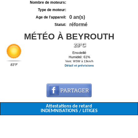
Nombre de moteurs:
Type de moteur:
0 an(s)
Age de l'appareil:
réformé
Statut:
MÉTÉO À BEYROUTH
28°C
Ensoleillé
Humidité: 61%
Vent: WSW à 13km/h
83°F
Détail et prévisions
Attestations de retard
INDEMNISATIONS / LITIGES