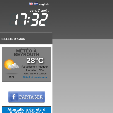
english
ven. 7 août
BILLETS D'AVION
MÉTÉO À
BEYROUTH
28°C
Partiellement nuageux
Humidité: 71%
Vent: WSW à 19km/h
83°F
Détail et prévisions
Attestations de retard