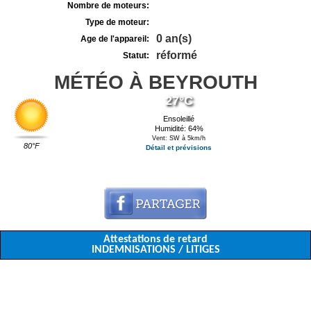
Nombre de moteurs:
Type de moteur:
0 an(s)
Age de l'appareil:
réformé
Statut:
MÉTÉO À BEYROUTH
27°C
Ensoleillé
Humidité: 64%
Vent: SW à 5km/h
80°F
Détail et prévisions
Attestations de retard
INDEMNISATIONS / LITIGES