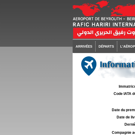
ARRIVÉES
DÉPARTS
L'AÉRO
Informati
Immatricu
Code IATA d
Date du premie
Date de liv
Derniè
Compagnie aé