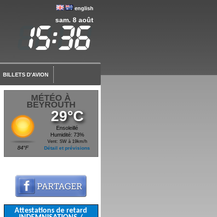
english
sam. 8 août
BILLETS D'AVION
MÉTÉO À
BEYROUTH
29°C
Ensoleillé
Humidité: 73%
Vent: SW à 19km/h
84°F
Détail et prévisions
Attestations de retard