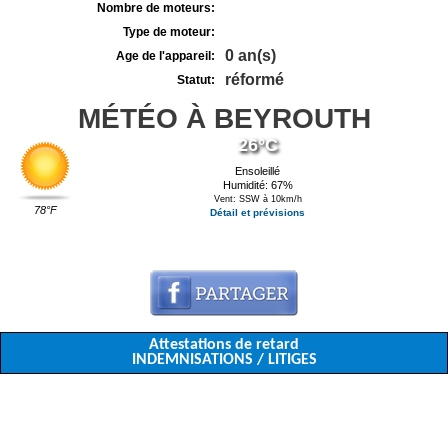
Nombre de moteurs:
Type de moteur:
0 an(s)
Age de l'appareil:
réformé
Statut:
MÉTÉO À BEYROUTH
26°C
Ensoleillé
Humidité: 67%
Vent: SSW à 10km/h
78°F
Détail et prévisions
Attestations de retard
INDEMNISATIONS / LITIGES