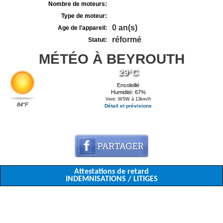
Nombre de moteurs:
Type de moteur:
0 an(s)
Age de l'appareil:
réformé
Statut:
MÉTÉO À BEYROUTH
29°C
Ensoleillé
Humidité: 67%
Vent: WSW à 13km/h
84°F
Détail et prévisions
Attestations de retard
INDEMNISATIONS / LITIGES