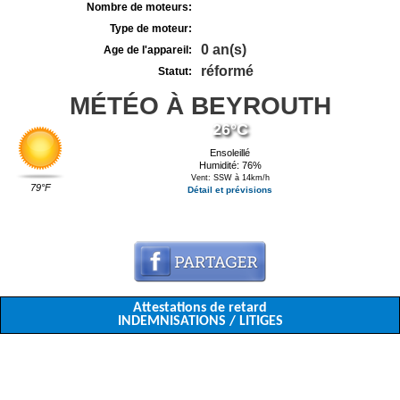
Nombre de moteurs:
Type de moteur:
0 an(s)
Age de l'appareil:
réformé
Statut:
MÉTÉO À BEYROUTH
26°C
Ensoleillé
Humidité: 76%
Vent: SSW à 14km/h
79°F
Détail et prévisions
Attestations de retard
INDEMNISATIONS / LITIGES