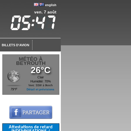
english
ven. 7 août
BILLETS D'AVION
MÉTÉO À
BEYROUTH
26°C
Clair
Humidité: 70%
Vent: SSW à 9km/h
79°F
Détail et prévisions
Attestations de retard