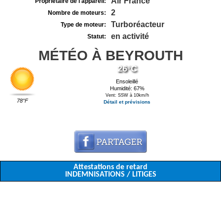
Air France
Propriétaire de l'appareil:
2
Nombre de moteurs:
Turboréacteur
Type de moteur:
en activité
Statut:
MÉTÉO À BEYROUTH
26°C
Ensoleillé
Humidité: 67%
Vent: SSW à 10km/h
78°F
Détail et prévisions
Attestations de retard
INDEMNISATIONS / LITIGES