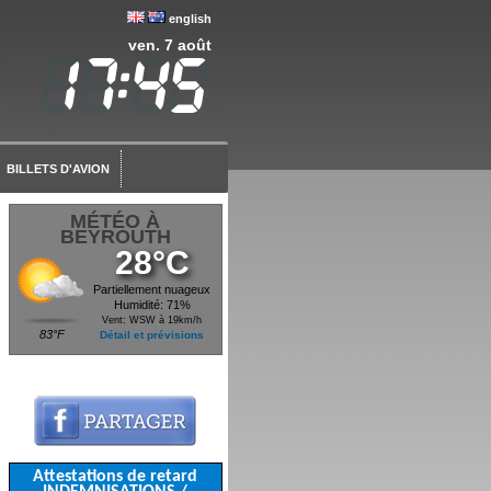
english
ven. 7 août
BILLETS D'AVION
MÉTÉO À
BEYROUTH
28°C
Partiellement nuageux
Humidité: 71%
Vent: WSW à 19km/h
83°F
Détail et prévisions
Attestations de retard