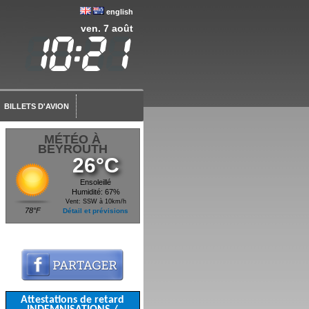
english
ven. 7 août
BILLETS D'AVION
MÉTÉO À
BEYROUTH
26°C
Ensoleillé
Humidité: 67%
Vent: SSW à 10km/h
78°F
Détail et prévisions
Attestations de retard