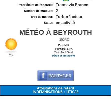
Transavia France
Propriétaire de l'appareil:
2
Nombre de moteurs:
Turboréacteur
Type de moteur:
en activité
Statut:
MÉTÉO À BEYROUTH
26°C
Ensoleillé
Humidité: 66%
Vent: SW à 8km/h
78°F
Détail et prévisions
Attestations de retard
INDEMNISATIONS / LITIGES