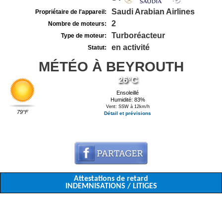
Saudi Arabian Airlines
Propriétaire de l'appareil:
2
Nombre de moteurs:
Turboréacteur
Type de moteur:
en activité
Statut:
MÉTÉO À BEYROUTH
26°C
Ensoleillé
Humidité: 83%
Vent: SSW à 12km/h
79°F
Détail et prévisions
Attestations de retard
INDEMNISATIONS / LITIGES