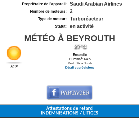
Saudi Arabian Airlines
Propriétaire de l'appareil:
2
Nombre de moteurs:
Turboréacteur
Type de moteur:
en activité
Statut:
MÉTÉO À BEYROUTH
27°C
Ensoleillé
Humidité: 64%
Vent: SW à 5km/h
80°F
Détail et prévisions
Attestations de retard
INDEMNISATIONS / LITIGES