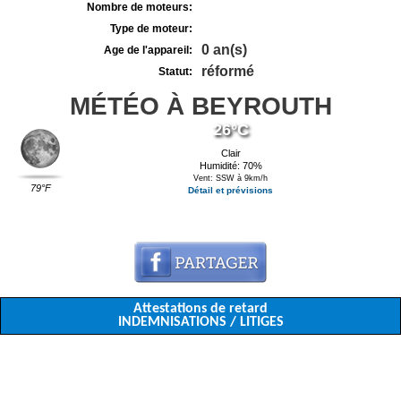
Nombre de moteurs:
Type de moteur:
0 an(s)
Age de l'appareil:
réformé
Statut:
MÉTÉO À BEYROUTH
26°C
Clair
Humidité: 70%
Vent: SSW à 9km/h
79°F
Détail et prévisions
Attestations de retard
INDEMNISATIONS / LITIGES