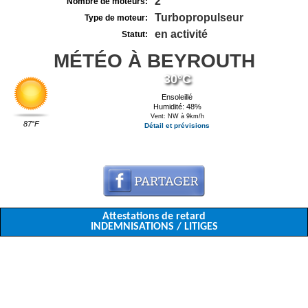
2
Nombre de moteurs:
Turbopropulseur
Type de moteur:
en activité
Statut:
MÉTÉO À BEYROUTH
30°C
Ensoleillé
Humidité: 48%
Vent: NW à 9km/h
87°F
Détail et prévisions
Attestations de retard
INDEMNISATIONS / LITIGES