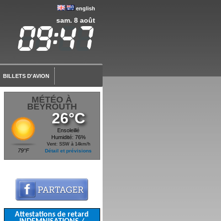
english
sam. 8 août
BILLETS D'AVION
MÉTÉO À
BEYROUTH
26°C
Ensoleillé
Humidité: 76%
Vent: SSW à 14km/h
79°F
Détail et prévisions
Attestations de retard