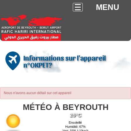
MENU
Informations sur l'appareil
n°OKPET?
Nous n'avons aucun détail sur cet appareil
MÉTÉO À BEYROUTH
26°C
Ensoleillé
Humidité: 67%
Vent: SSW à 10km/h