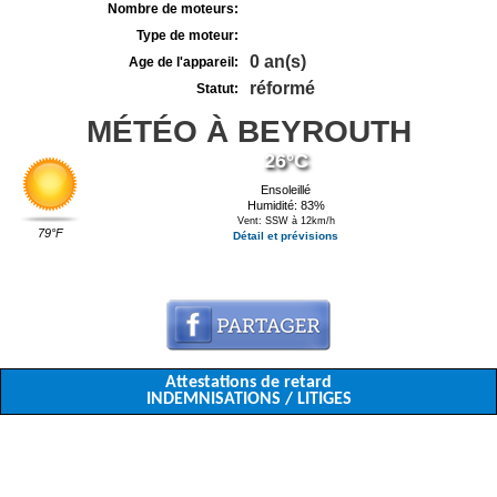
Nombre de moteurs:
Type de moteur:
0 an(s)
Age de l'appareil:
réformé
Statut:
MÉTÉO À BEYROUTH
26°C
Ensoleillé
Humidité: 83%
Vent: SSW à 12km/h
79°F
Détail et prévisions
Attestations de retard
INDEMNISATIONS / LITIGES