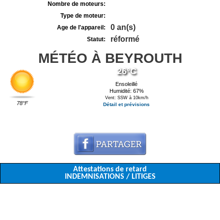
Nombre de moteurs:
Type de moteur:
0 an(s)
Age de l'appareil:
réformé
Statut:
MÉTÉO À BEYROUTH
26°C
Ensoleillé
Humidité: 67%
Vent: SSW à 10km/h
78°F
Détail et prévisions
Attestations de retard
INDEMNISATIONS / LITIGES