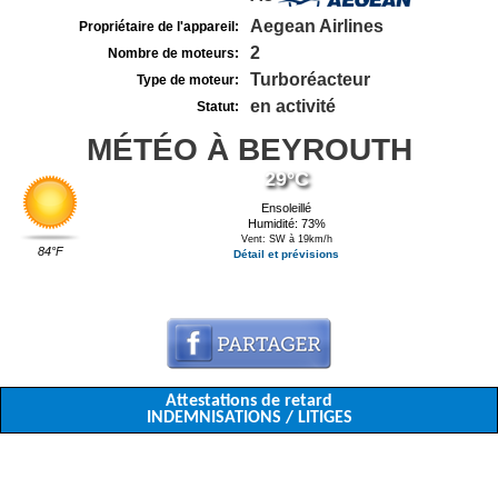
Aegean Airlines
Propriétaire de l'appareil:
2
Nombre de moteurs:
Turboréacteur
Type de moteur:
en activité
Statut:
MÉTÉO À BEYROUTH
29°C
Ensoleillé
Humidité: 73%
Vent: SW à 19km/h
84°F
Détail et prévisions
Attestations de retard
INDEMNISATIONS / LITIGES