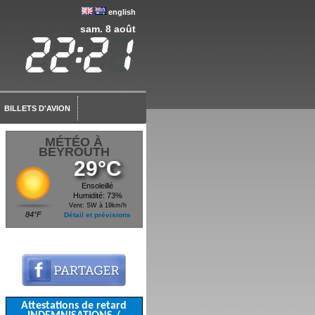
english
sam. 8 août
BILLETS D'AVION
MÉTÉO À
BEYROUTH
29°C
Ensoleillé
Humidité: 73%
Vent: SW à 19km/h
84°F
Détail et prévisions
Attestations de retard