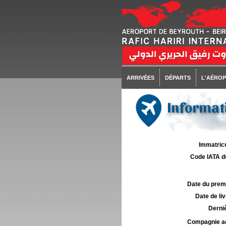
ARRIVÉES
DÉPARTS
L'AÉRO
Informati
Immatricu
Code IATA d
Date du premie
Date de liv
Derniè
Compagnie aé