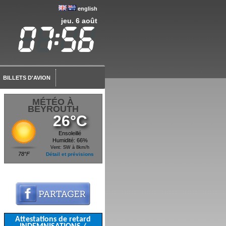
english
jeu. 6 août
BILLETS D'AVION
MÉTÉO À
BEYROUTH
26°C
Ensoleillé
Humidité: 66%
Vent: SW à 8km/h
78°F
Détail et prévisions
Attestations de retard