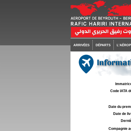
ARRIVÉES
DÉPARTS
L'AÉRO
Informati
Immatricu
Code IATA d
Date du premie
Date de liv
Derniè
Compagnie aé