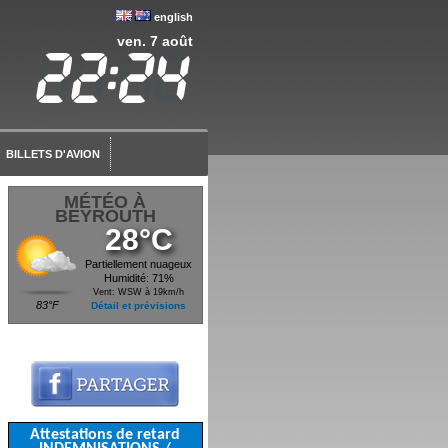
english
ven. 7 août
BILLETS D'AVION
MÉTÉO À
BEYROUTH
28°C
Partiellement nuageux
Humidité: 71%
Vent: WSW à 19km/h
83°F
Détail et prévisions
Attestations de retard