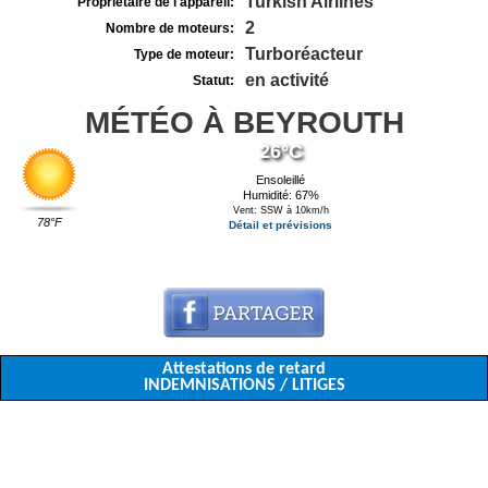
Turkish Airlines
Propriétaire de l'appareil:
2
Nombre de moteurs:
Turboréacteur
Type de moteur:
en activité
Statut:
MÉTÉO À BEYROUTH
26°C
Ensoleillé
Humidité: 67%
Vent: SSW à 10km/h
78°F
Détail et prévisions
Attestations de retard
INDEMNISATIONS / LITIGES