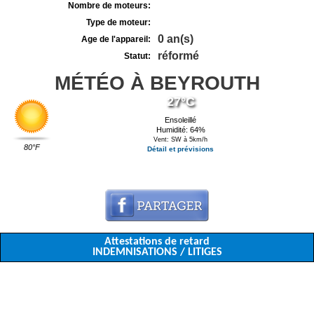
Nombre de moteurs:
Type de moteur:
0 an(s)
Age de l'appareil:
réformé
Statut:
MÉTÉO À BEYROUTH
27°C
Ensoleillé
Humidité: 64%
Vent: SW à 5km/h
80°F
Détail et prévisions
Attestations de retard
INDEMNISATIONS / LITIGES