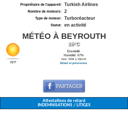
Turkish Airlines
Propriétaire de l'appareil:
2
Nombre de moteurs:
Turboréacteur
Type de moteur:
en activité
Statut:
MÉTÉO À BEYROUTH
26°C
Ensoleillé
Humidité: 67%
Vent: SSW à 10km/h
78°F
Détail et prévisions
Attestations de retard
INDEMNISATIONS / LITIGES