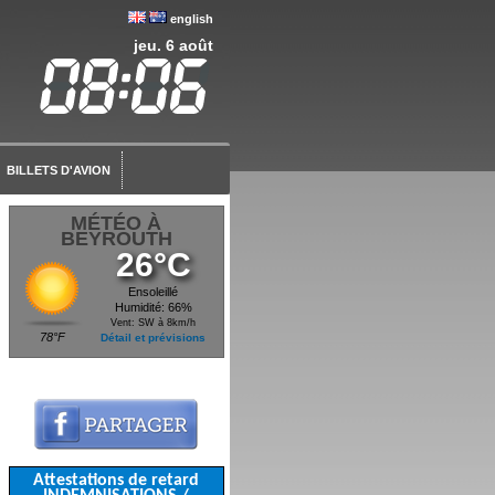
english
jeu. 6 août
BILLETS D'AVION
MÉTÉO À
BEYROUTH
26°C
Ensoleillé
Humidité: 66%
Vent: SW à 8km/h
78°F
Détail et prévisions
Attestations de retard