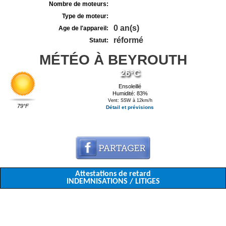
Nombre de moteurs:
Type de moteur:
0 an(s)
Age de l'appareil:
réformé
Statut:
MÉTÉO À BEYROUTH
26°C
Ensoleillé
Humidité: 83%
Vent: SSW à 12km/h
79°F
Détail et prévisions
Attestations de retard
INDEMNISATIONS / LITIGES