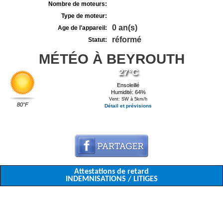
Nombre de moteurs:
Type de moteur:
0 an(s)
Age de l'appareil:
réformé
Statut:
MÉTÉO À BEYROUTH
27°C
Ensoleillé
Humidité: 64%
Vent: SW à 5km/h
80°F
Détail et prévisions
Attestations de retard
INDEMNISATIONS / LITIGES