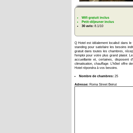
Wifi gratuit inclus
Petit-déjeuner inclus
30 avis:
8.1/10
Q Hotel est idéalement localisé dans le
standing pour satisfaire les besoins i
gratuit dans toutes les chambres, réce
l'emploi pour votre plus grand plaisir.
accueillante et, certaines, disposent d
climatisation, chauffage. L'hôtel offre 
Hotel répondra à vos besoins.
Nombre de chambres:
25
Adresse:
Roma Street Beirut