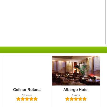
58 avis
1 avis
Gefinor Rotana
Albergo Hotel
Détails
Détails
58 avis
1 avis
Réserver
Réserver