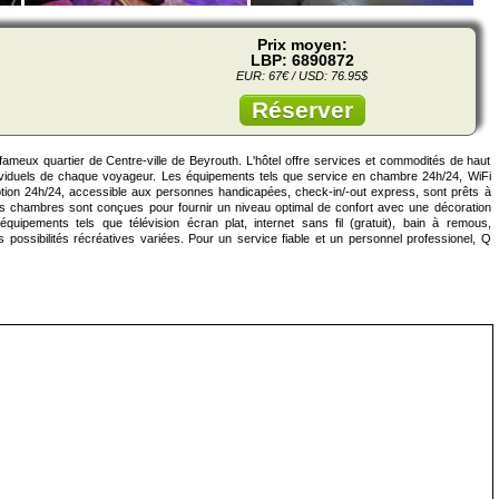
Prix moyen:
LBP: 6890872
EUR: 67€ / USD: 76.95$
Réserver
 fameux quartier de Centre-ville de Beyrouth. L'hôtel offre services et commodités de haut
ndividuels de chaque voyageur. Les équipements tels que service en chambre 24h/24, WiFi
ption 24h/24, accessible aux personnes handicapées, check-in/-out express, sont prêts à
 Les chambres sont conçues pour fournir un niveau optimal de confort avec une décoration
'équipements tels que télévision écran plat, internet sans fil (gratuit), bain à remous,
des possibilités récréatives variées. Pour un service fiable et un personnel professionel, Q