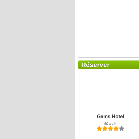
Réserver
40 avis
Gems Hotel
Détails
40 avis
Réserver