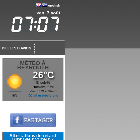
english
ven. 7 août
BILLETS D'AVION
MÉTÉO À
BEYROUTH
26°C
Ensoleillé
Humidité: 67%
Vent: SSW à 10km/h
78°F
Détail et prévisions
Attestations de retard