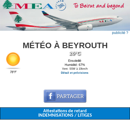
publicité ?
MÉTÉO À BEYROUTH
26°C
Ensoleillé
Humidité: 67%
Vent: SSW à 10km/h
78°F
Détail et prévisions
Attestations de retard
INDEMNISATIONS / LITIGES