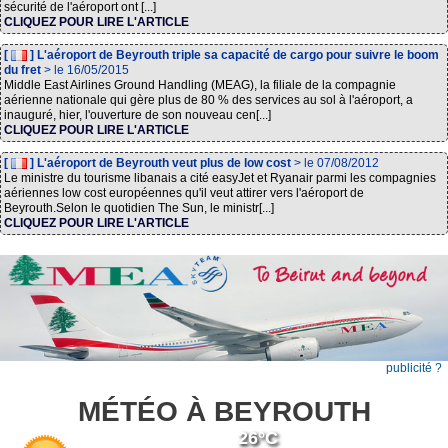
sécurité de l'aéroport ont [...]
CLIQUEZ POUR LIRE L'ARTICLE
[
] L'aéroport de Beyrouth triple sa capacité de cargo pour suivre le boom
du fret
> le 16/05/2015
Middle East Airlines Ground Handling (MEAG), la filiale de la compagnie
aérienne nationale qui gère plus de 80 % des services au sol à l'aéroport, a
inauguré, hier, l'ouverture de son nouveau cen[...]
CLIQUEZ POUR LIRE L'ARTICLE
[
] L'aéroport de Beyrouth veut plus de low cost
> le 07/08/2012
Le ministre du tourisme libanais a cité easyJet et Ryanair parmi les compagnies
aériennes low cost européennes qu'il veut attirer vers l'aéroport de
Beyrouth.Selon le quotidien The Sun, le ministr[...]
CLIQUEZ POUR LIRE L'ARTICLE
publicité ?
MÉTÉO À BEYROUTH
26°C