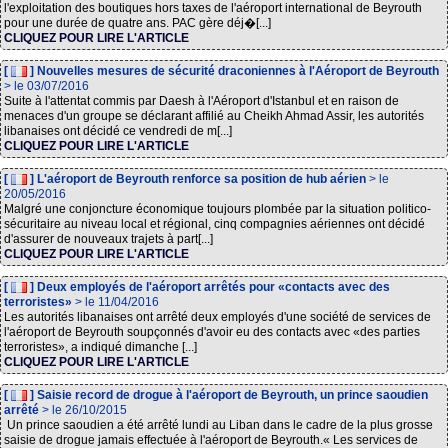
l'exploitation des boutiques hors taxes de l'aéroport international de Beyrouth
pour une durée de quatre ans. PAC gère déj�[...]
CLIQUEZ POUR LIRE L'ARTICLE
[
] Nouvelles mesures de sécurité draconiennes à l'Aéroport de Beyrouth
> le 03/07/2016
Suite à l'attentat commis par Daesh à l'Aéroport d'Istanbul et en raison de
menaces d'un groupe se déclarant affilié au Cheikh Ahmad Assir, les autorités
libanaises ont décidé ce vendredi de m[...]
CLIQUEZ POUR LIRE L'ARTICLE
[
] L'aéroport de Beyrouth renforce sa position de hub aérien
> le
20/05/2016
Malgré une conjoncture économique toujours plombée par la situation politico-
sécuritaire au niveau local et régional, cinq compagnies aériennes ont décidé
d'assurer de nouveaux trajets à part[...]
CLIQUEZ POUR LIRE L'ARTICLE
[
] Deux employés de l'aéroport arrêtés pour «contacts avec des
terroristes»
> le 11/04/2016
Les autorités libanaises ont arrêté deux employés d'une société de services de
l'aéroport de Beyrouth soupçonnés d'avoir eu des contacts avec «des parties
terroristes», a indiqué dimanche [...]
CLIQUEZ POUR LIRE L'ARTICLE
[
] Saisie record de drogue à l'aéroport de Beyrouth, un prince saoudien
arrêté
> le 26/10/2015
Un prince saoudien a été arrêté lundi au Liban dans le cadre de la plus grosse
saisie de drogue jamais effectuée à l'aéroport de Beyrouth.« Les services de