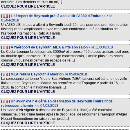
dernière. Les derniers chiffres du mi[...]
CLIQUEZ POUR LIRE L'ARTICLE
[
] L'aéroport de Beyrouth prêt à accueillir l'A380 d'Emirates
> le
01/04/2018
Un A380 d'Emirates a atterri à Beyrouth jeudi 29 mars pour une première rotation
historique et exceptionnelle avec cet avion emblématique à destination de
l'aéroport international Rafic Al Hariri[...]
CLIQUEZ POUR LIRE L'ARTICLE
[
] A l'aéroport de Beyrouth, MEA a lifté son salon
> le 11/03/2018
Le Cedar Lounge fait désormais 3000m² et propose 450 places assises, soit près
du double qu'auparavant. D'un design contemporain, il abrite plusieurs zones
comme un business center, un espace de re[...]
CLIQUEZ POUR LIRE L'ARTICLE
[
] MEA reliera Beyrouth à Madrid
> le 05/03/2018
La compagnie aérienne Middle East Airlines (MEA) lancera cet été une nouvelle
liaison entre Beyrouth et Madrid, sa première vers l'Espagne.A partir du 16 juin
2018, la compagnie nationale libanais[...]
CLIQUEZ POUR LIRE L'ARTICLE
[
] Un avion d'Air Algérie en destination de Beyrouth contraint de
rebrousser chemin
> le 04/02/2018
Un avion d'Air Algérie à destination de Beyrouth (Liban) a été contraint
dimanche, près d'une heure après le décollage, de retourner à l'aéroport d'Alger
Houari Boumediene en raison d'un prob[...]
CLIQUEZ POUR LIRE L'ARTICLE