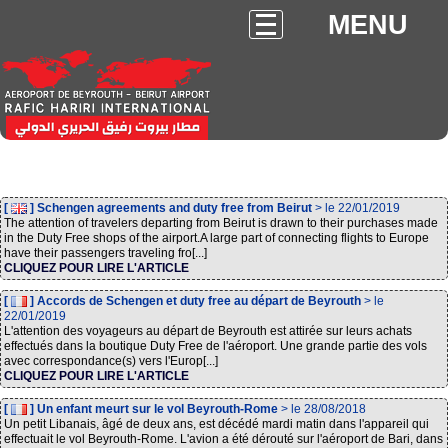
MENU
[
] Schengen agreements and duty free from Beirut
> le 22/01/2019
The attention of travelers departing from Beirut is drawn to their purchases made
in the Duty Free shops of the airport.A large part of connecting flights to Europe
have their passengers traveling fro[...]
CLIQUEZ POUR LIRE L'ARTICLE
[
] Accords de Schengen et duty free au départ de Beyrouth
> le
22/01/2019
L'attention des voyageurs au départ de Beyrouth est attirée sur leurs achats
effectués dans la boutique Duty Free de l'aéroport. Une grande partie des vols
avec correspondance(s) vers l'Europ[...]
CLIQUEZ POUR LIRE L'ARTICLE
[
] Un enfant meurt sur le vol Beyrouth-Rome
> le 28/08/2018
Un petit Libanais, âgé de deux ans, est décédé mardi matin dans l'appareil qui
effectuait le vol Beyrouth-Rome. L'avion a été dérouté sur l'aéroport de Bari, dans