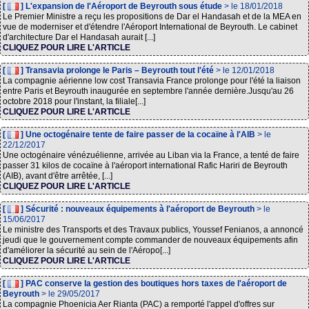
[
] L'expansion de l'Aéroport de Beyrouth sous étude
> le 18/01/2018
Le Premier Ministre a reçu les propositions de Dar el Handasah et de la MEA en
vue de moderniser et d'étendre l'Aéroport International de Beyrouth. Le cabinet
d'architecture Dar el Handasah aurait [...]
CLIQUEZ POUR LIRE L'ARTICLE
[
] Transavia prolonge le Paris – Beyrouth tout l'été
> le 12/01/2018
La compagnie aérienne low cost Transavia France prolonge pour l'été la liaison
entre Paris et Beyrouth inaugurée en septembre l'année dernière.Jusqu'au 26
octobre 2018 pour l'instant, la filiale[...]
CLIQUEZ POUR LIRE L'ARTICLE
[
] Une octogénaire tente de faire passer de la cocaïne à l'AIB
> le
22/12/2017
Une octogénaire vénézuélienne, arrivée au Liban via la France, a tenté de faire
passer 31 kilos de cocaïne à l'aéroport international Rafic Hariri de Beyrouth
(AIB), avant d'être arrêtée, [...]
CLIQUEZ POUR LIRE L'ARTICLE
[
] Sécurité : nouveaux équipements à l'aéroport de Beyrouth
> le
15/06/2017
Le ministre des Transports et des Travaux publics, Youssef Fenianos, a annoncé
jeudi que le gouvernement compte commander de nouveaux équipements afin
d'améliorer la sécurité au sein de l'Aéropo[...]
CLIQUEZ POUR LIRE L'ARTICLE
[
] PAC conserve la gestion des boutiques hors taxes de l'aéroport de
Beyrouth
> le 29/05/2017
La compagnie Phoenicia Aer Rianta (PAC) a remporté l'appel d'offres sur