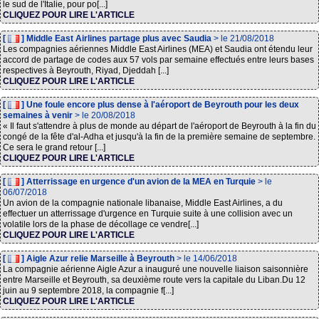
le sud de l'Italie, pour po[...]
CLIQUEZ POUR LIRE L'ARTICLE
[
] Middle East Airlines partage plus avec Saudia
> le 21/08/2018
Les compagnies aériennes Middle East Airlines (MEA) et Saudia ont étendu leur
accord de partage de codes aux 57 vols par semaine effectués entre leurs bases
respectives à Beyrouth, Riyad, Djeddah [...]
CLIQUEZ POUR LIRE L'ARTICLE
[
] Une foule encore plus dense à l'aéroport de Beyrouth pour les deux
semaines à venir
> le 20/08/2018
« Il faut s'attendre à plus de monde au départ de l'aéroport de Beyrouth à la fin du
congé de la fête d'al-Adha et jusqu'à la fin de la première semaine de septembre.
Ce sera le grand retour [...]
CLIQUEZ POUR LIRE L'ARTICLE
[
] Atterrissage en urgence d'un avion de la MEA en Turquie
> le
06/07/2018
Un avion de la compagnie nationale libanaise, Middle East Airlines, a du
effectuer un atterrissage d'urgence en Turquie suite à une collision avec un
volatile lors de la phase de décollage ce vendre[...]
CLIQUEZ POUR LIRE L'ARTICLE
[
] Aigle Azur relie Marseille à Beyrouth
> le 14/06/2018
La compagnie aérienne Aigle Azur a inauguré une nouvelle liaison saisonnière
entre Marseille et Beyrouth, sa deuxième route vers la capitale du Liban.Du 12
juin au 9 septembre 2018, la compagnie f[...]
CLIQUEZ POUR LIRE L'ARTICLE