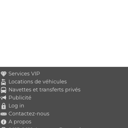
Services VIP
Locations de véhicules
Navettes et transferts privés
Publicité
Log in
Contactez-nous
A propos