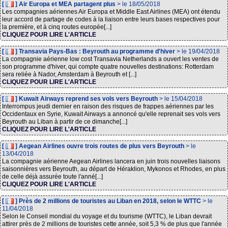
[
] Air Europa et MEA partagent plus
> le 18/05/2018
Les compagnies aériennes Air Europa et Middle East Airlines (MEA) ont étendu
leur accord de partage de codes à la liaison entre leurs bases respectives pour
la première, et à cinq routes europée[...]
CLIQUEZ POUR LIRE L'ARTICLE
[
] Transavia Pays-Bas : Beyrouth au programme d'hiver
> le 19/04/2018
La compagnie aérienne low cost Transavia Netherlands a ouvert les ventes de
son programme d'hiver, qui compte quatre nouvelles destinations: Rotterdam
sera reliée à Nador, Amsterdam à Beyrouth et [...]
CLIQUEZ POUR LIRE L'ARTICLE
[
] Kuwait Airways reprend ses vols vers Beyrouth
> le 15/04/2018
Interrompus jeudi dernier en raison des risques de frappes aériennes par les
Occidentaux en Syrie, Kuwait Airways a annoncé qu'elle reprenait ses vols vers
Beyrouth au Liban à partir de ce dimanche[...]
CLIQUEZ POUR LIRE L'ARTICLE
[
] Aegean Airlines ouvre trois routes de plus vers Beyrouth
> le
13/04/2018
La compagnie aérienne Aegean Airlines lancera en juin trois nouvelles liaisons
saisonnières vers Beyrouth, au départ de Héraklion, Mykonos et Rhodes, en plus
de celle déjà assurée toute l'anné[...]
CLIQUEZ POUR LIRE L'ARTICLE
[
] Près de 2 millions de touristes au Liban en 2018, selon le WTTC
> le
11/04/2018
Selon le Conseil mondial du voyage et du tourisme (WTTC), le Liban devrait
attirer près de 2 millions de touristes cette année, soit 5,3 % de plus que l'année