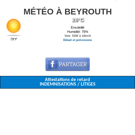
MÉTÉO À BEYROUTH
26°C
Ensoleillé
Humidité: 76%
Vent: SSW à 14km/h
79°F
Détail et prévisions
Attestations de retard
INDEMNISATIONS / LITIGES