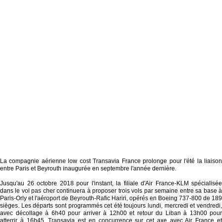
La compagnie aérienne low cost Transavia France prolonge pour l'été la liaison
entre Paris et Beyrouth inaugurée en septembre l'année dernière.
Jusqu'au 26 octobre 2018 pour l'instant, la filiale d'Air France-KLM spécialisée
dans le vol pas cher continuera à proposer trois vols par semaine entre sa base à
Paris-Orly et l'aéroport de Beyrouth-Rafic Hariri, opérés en Boeing 737-800 de 189
sièges. Les départs sont programmés cet été toujours lundi, mercredi et vendredi,
avec décollage à 6h40 pour arriver à 12h00 et retour du Liban à 13h00 pour
atterrir à 16h45. Transavia est en concurrence sur cet axe avec Air France et