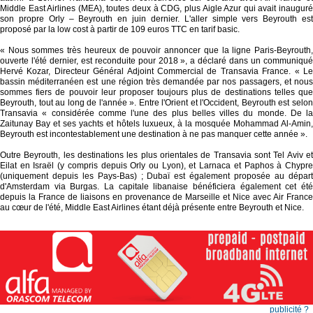
Middle East Airlines (MEA), toutes deux à CDG, plus Aigle Azur qui avait inauguré
son propre Orly – Beyrouth en juin dernier. L'aller simple vers Beyrouth est
proposé par la low cost à partir de 109 euros TTC en tarif basic.
« Nous sommes très heureux de pouvoir annoncer que la ligne Paris-Beyrouth,
ouverte l'été dernier, est reconduite pour 2018 », a déclaré dans un communiqué
Hervé Kozar, Directeur Général Adjoint Commercial de Transavia France. « Le
bassin méditerranéen est une région très demandée par nos passagers, et nous
sommes fiers de pouvoir leur proposer toujours plus de destinations telles que
Beyrouth, tout au long de l'année ». Entre l'Orient et l'Occident, Beyrouth est selon
Transavia « considérée comme l'une des plus belles villes du monde. De la
Zaitunay Bay et ses yachts et hôtels luxueux, à la mosquée Mohammad Al-Amin,
Beyrouth est incontestablement une destination à ne pas manquer cette année ».
Outre Beyrouth, les destinations les plus orientales de Transavia sont Tel Aviv et
Eilat en Israël (y compris depuis Orly ou Lyon), et Larnaca et Paphos à Chypre
(uniquement depuis les Pays-Bas) ; Dubaï est également proposée au départ
d'Amsterdam via Burgas. La capitale libanaise bénéficiera également cet été
depuis la France de liaisons en provenance de Marseille et Nice avec Air France
au cœur de l'été, Middle East Airlines étant déjà présente entre Beyrouth et Nice.
publicité ?