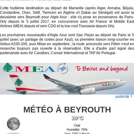
Cette huitième destination au départ de Marseille (après Alger, Annaba, Béjaïa,
Constantine, Oran, Sétif, Tlemcen en Algérie et Dakar au Sénégal) est aussi la
deuxième vers Beyrouth pour Aigle Azur : elle s'y pose en provenance de Paris-
Orly depuis le 5 juillet 2017, en concurrence avec Air France et Middle East
Airlines (MEA) depuis et vers CDG et la low cost Transavia depuis Orly.
Les prochaines nouveautés d'Aigle Azur sont Sao Paulo au départ de Paris le 5
juillet (avec un partage de codes pour Azul), sa première liaison long-courrier en
Airbus A330-200, puis Milan en septembre ; la route annoncée vers Pékin n'est en
revanche toujours pas ouverte à la réservation. Elle a d'autre part signé des
partenariats avec Air Caraïbes, Corsair International et TAP Air Portugal.
publicité ?
MÉTÉO À BEYROUTH
26°C
Clair
Humidité: 70%
Vent: SSW à 9km/h