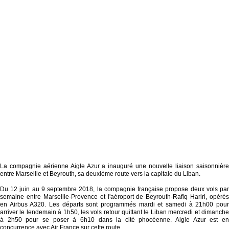
La compagnie aérienne Aigle Azur a inauguré une nouvelle liaison saisonnière
entre Marseille et Beyrouth, sa deuxième route vers la capitale du Liban.
Du 12 juin au 9 septembre 2018, la compagnie française propose deux vols par
semaine entre Marseille-Provence et l'aéroport de Beyrouth-Rafiq Hariri, opérés
en Airbus A320. Les départs sont programmés mardi et samedi à 21h00 pour
arriver le lendemain à 1h50, les vols retour quittant le Liban mercredi et dimanche
à 2h50 pour se poser à 6h10 dans la cité phocéenne. Aigle Azur est en
concurrence avec Air France sur cette route.