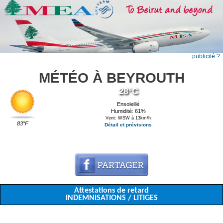
publicité ?
MÉTÉO À BEYROUTH
28°C
Ensoleillé
Humidité: 61%
Vent: WSW à 13km/h
83°F
Détail et prévisions
Attestations de retard
INDEMNISATIONS / LITIGES