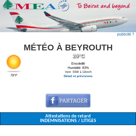
publicité ?
MÉTÉO À BEYROUTH
26°C
Ensoleillé
Humidité: 83%
Vent: SSW à 12km/h
79°F
Détail et prévisions
Attestations de retard
INDEMNISATIONS / LITIGES