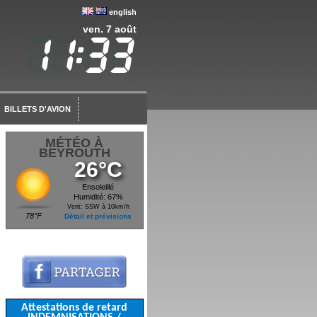
english
ven. 7 août
BILLETS D'AVION
MÉTÉO À
BEYROUTH
26°C
Ensoleillé
Humidité: 67%
Vent: SSW à 10km/h
78°F
Détail et prévisions
Attestations de retard